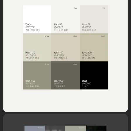
Websitet gik live den 11. november 2024. Det nye website har
givet Chr. Augustinus Fabrikker en stærkere digital profil. Den
visuelle identitet og mere intuitive brugerrejse har ikke kun gjort
det lettere for besøgende at finde relevant information, men har
også skabt et bedre fundament for at skabe opmærksomhed
om virksomhedens kernebudskaber. Websitet formidler
investeringsselskabets lange historie og samfundsengagement
på en inspirerende måde og inviterer potentielle
investeringsemner til at blive en del af rejsen.
Testimonial
”Vi er meget tilfredse med samarbejdet
med Dwarf. Igennem både den
indledende kreative proces,
produktionen af websitet, lancering og