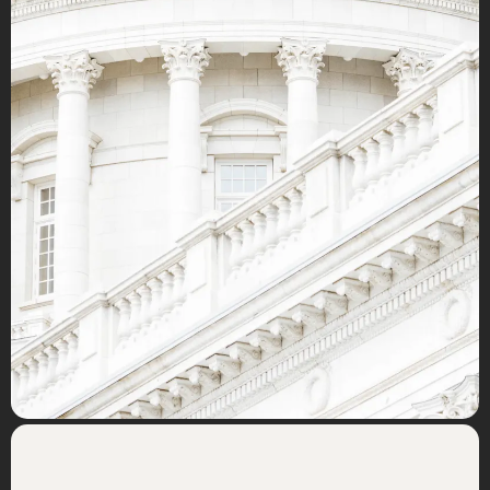
layout, der sikrer, at brugerne kan finde relevant information
inden for maksimalt tre klik. Websitet har fået et mere levende
udtryk og trækker en tydelig linje mellem Chr. Augustinus
Fabrikker og Augustinus Fonden. Der er fokus på at fange
brugerens interesse og læse videre med bl.a. fremhævelsen af
cases, der er særligt relevante for potentielle investeringsemner
og samarbejdspartnere.
Et historiedrevet univers er skabt og designet for at drive trafik
og engagere besøgende gennem regelmæssige opdateringer.
Det giver Chr. Augustinus Fabrikker mulighed for at formidle
historier og opdateringer på vegne eller i samarbejde med deres
investeringer. Her integreres desuden Chr. Augustinus
Fabrikkers årsrapporter med anvendelsen af grafer og
oversigter, hvilket gør rapporten let tilgængelig og visuelt
tiltalende. Med et design inspireret af kundens kontormiljø
formidler websitet en følelse af eksklusivitet, som samtidig er
inviterende – en dualitet, der gør det muligt at inkludere brugerne i
virksomhedens historie og rolle i samfundet.
Result