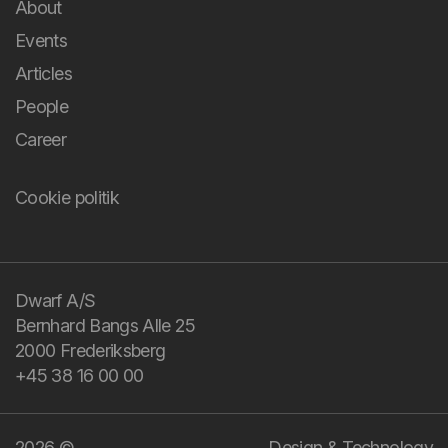
About
Events
Articles
People
Career
Cookie politik
You bring the
challenge and your
domain knowledge.
Dwarf A/S
Bernhard Bangs Alle 25
We bring design and
2000 Frederiksberg
technology.
+45 38 16 00 00
2026 ©
Design & Technology