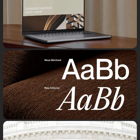
Med udgangspunkt i vores samarbejde med Augustinus
Fonden, blev vi kontaktet af Chr. Augustinus Fabrikker med
ønsket om en ny visuel identitet og et nyt website. Chr.
Augustinus Fabrikker oplevede udfordringer med deres
eksisterende website, der gjorde det svært at formidle deres
fortællinger og investeringer på en engagerende og
tidssvarende måde. Designet havde brug for et løft for bedre at
afspejle deres moderne og eksklusive profil. Navigationen var
uoverskuelig, og der var brug for en forenkling af brugerrejser på
tværs af sitet, så besøgende lettere kunne finde de vigtigste
informationer.
Løsning
Løsningen består af en ny visuel identitet og website, der
kombinerer eksklusivitet med en moderne og imødekommende
tilgang. Websitet er bygget i Sanity og designet med et intuitivt