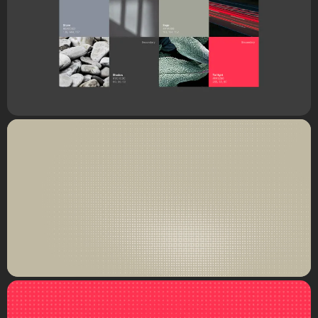
opfølgning har Dwarf været
professionelle medspillere og udvist et
meget højt fagligt og kreativt niveau.”
Line Gulløv Lundh
Sekretariatschef i Chr. Augustinus Fabrikker og
Augustinus Fonden
Stack
Sanity