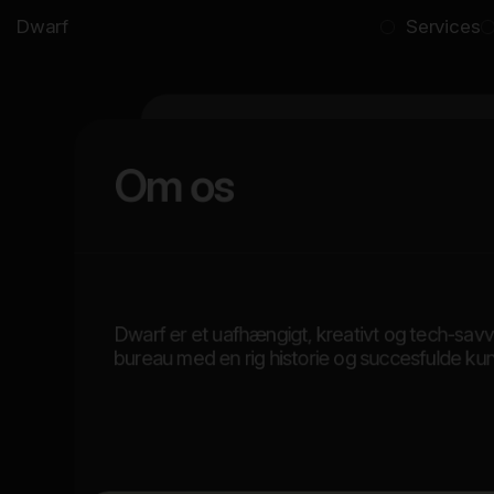
Dwarf
Services
F
r
o
n
t
e
n
d
F
r
Om os
F
r
o
n
t
e
n
d
D
e
v
e
l
F
r
o
n
t
e
n
d
Dwarf er et uafhængigt, kreativt og tech-savvy
F
r
o
n
bureau med en rig historie og succesfulde kun