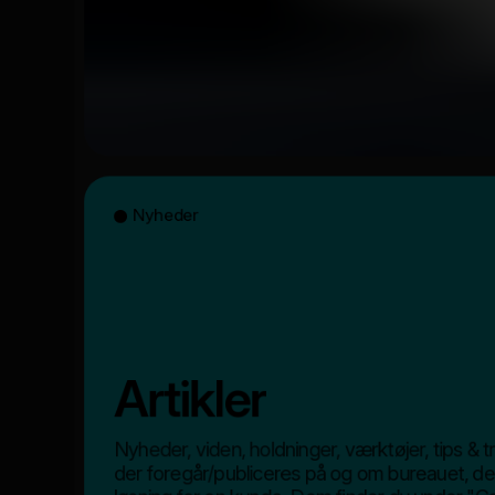
Nyheder
Artikler
Nyheder, viden, holdninger, værktøjer, tips & t
der foregår/publiceres på og om bureauet, de