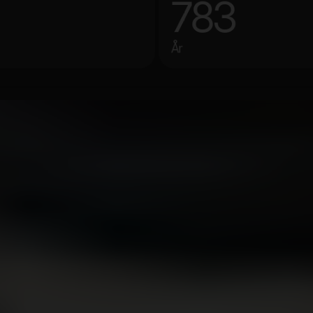
783
År