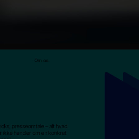
Om os
ricks, presseomtale – alt hvad
r ikke handler om en konkret