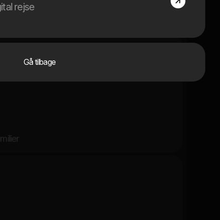
ital rejse
rederiksberg
Gå tilbage
milier