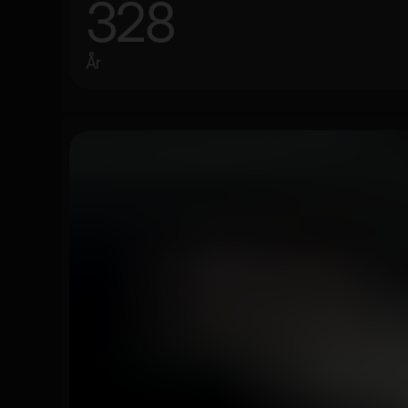
328
År