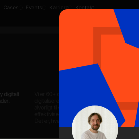
y
Cases
Events
Karriere
Kontakt
D
e
v
e
l
o
p
e
r
F
r
o
n
o
n
t
e
n
d
D
e
v
e
l
o
p
e
r
F
r
o
n
t
e
n
d
D
e
v
e
l
o
p
e
r
F
r
o
n
t
e
n
d
D
e
v
e
l
o
p
e
r
F
r
o
n
t
e
n
d
 digitalt
Vi er 60+ digitale ildsjæle med høje ambition
t
e
n
d
D
e
v
e
l
o
p
e
r
der.
digitaliseret, og det er sjovt for vores kunde
alvorligt til status quo, skabe stærke visuelle
F
r
o
n
t
e
n
d
D
e
v
e
l
o
effektivisere processer og forretningsgange. 
Det er, hvad vi brænder for. Og det er, hvad 