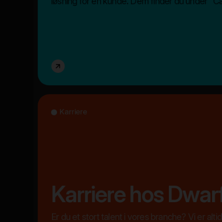
løsning for en kunde. Dem finder du under "C
Karriere
Karriere hos Dwar
Er du et stort talent i vores branche? Vi er alti