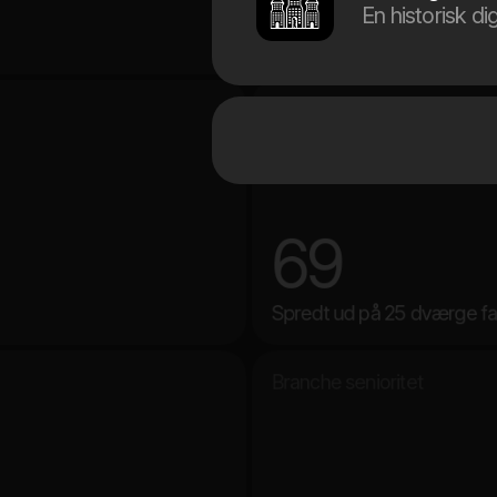
En historisk dig
på Bernhard Bangs Alle, F
Antal dværge børn
69
Spredt ud på 25 dværge fa
Branche senioritet