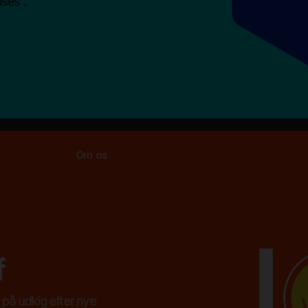
ases".
Om os
f
d på udkig efter nye