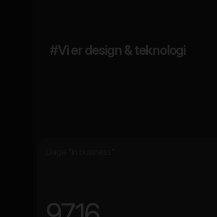
#Vi er design & teknologi
Dage "in business"
9716