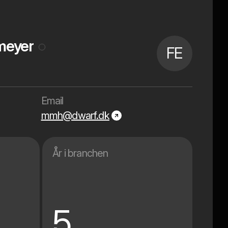
meyer
FE
Email
mmh@dwarf.dk
År i branchen
5