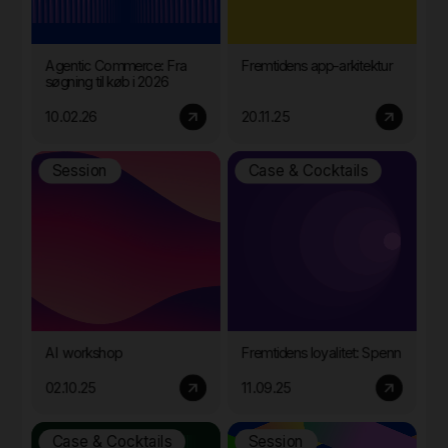
Agentic Commerce: Fra
Fremtidens app-arkitektur
søgning til køb i 2026
10.02.26
20.11.25
Session
Case & Cocktails
AI workshop
Fremtidens loyalitet: Spenn
02.10.25
11.09.25
Case & Cocktails
Session