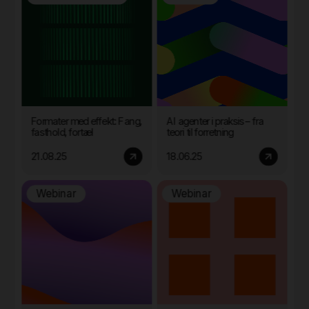
Formater med effekt: Fang,
AI agenter i praksis – fra
fasthold, fortæl
teori til forretning
21.08.25
18.06.25
Webinar
Webinar