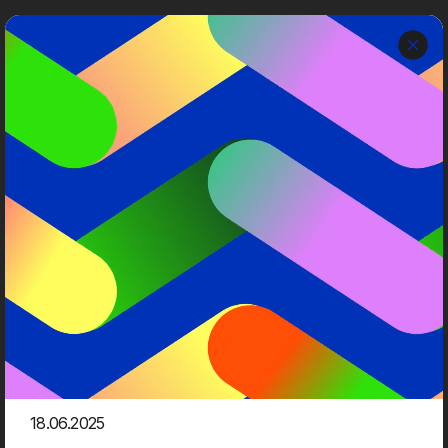
Dwarf
Menu
Events
Her kan du finde en oversigt over de næstkommende events
her hos Dwarf.
Vi inviterer til webinarer, sessions, Case & Cocktails og
fredagsbarer, og du kan nemt tilmelde dig vores events. Det er
helt gratis!
Kommende events
Session
18.06.2025