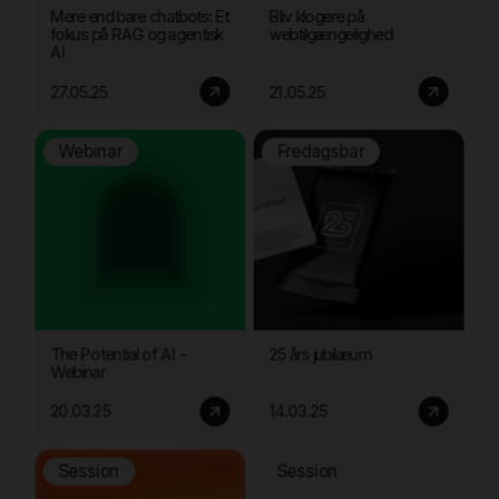
Mere end bare chatbots: Et
Bliv klogere på
fokus på RAG og agentisk
webtilgængelighed
AI
27.05.25
21.05.25
Webinar
Fredagsbar
The Potential of AI -
25 års jubilæum
Webinar
20.03.25
14.03.25
Session
Session