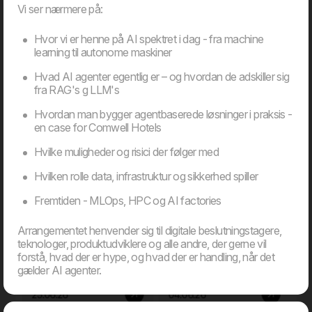
10.09.26
Vi ser nærmere på:
Hvor vi er henne på AI spektret i dag - fra machine
learning til autonome maskiner
Arkiveret
Hvad AI agenter egentlig er – og hvordan de adskiller sig
fra RAG's g LLM's
Webinar
Webinar
Hvordan man bygger agentbaserede løsninger i praksis -
en case for Comwell Hotels
Hvilke muligheder og risici der følger med
Hvilken rolle data, infrastruktur og sikkerhed spiller
Fremtiden - MLOps, HPC og AI factories
Arrangementet henvender sig til digitale beslutningstagere,
EU AI-Act: Hvad betyder
Fra kundedata til
teknologer, produktudviklere og alle andre, der gerne vil
den nye lovgivning for jer
kundeoplevelser: Sådan
forstå, hvad der er hype, og hvad der er handling, når det
personaliserer du med en
gælder AI agenter.
CDP i praksis
25.06.26
04.06.26