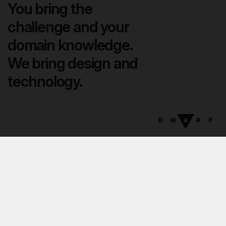
You bring the
challenge and your
domain knowledge.
We bring design and
technology.
12
:
12
EN
DA