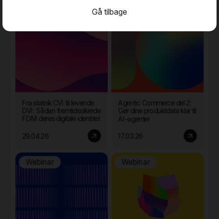
Gå tilbage
Session
Webinar
Fra statisk CVI til levende
Agentic Commerce del 2:
DVI: Sådan fremtidssikrede
Gør dine produktdata klar til
FDM deres digitale identitet
AI-agenter
29.04.26
17.03.26
Webinar
Webinar