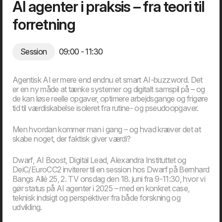
AI agenter i praksis – fra teori til
forretning
Session
09:00
- 11:30
Teknologisk suverænitet i praksis – fra modeller til
infrastruktur
Agentisk AI er mere end endnu et smart AI-buzzword. Det
er en ny måde at tænke systemer og digitalt samspil på – og
01.10.26
de kan løse reelle opgaver, optimere arbejdsgange og frigøre
tid til værdiskabelse isoleret fra rutine- og pseudoopgaver.
Case & Cocktails
Men hvordan kommer man i gang – og hvad kræver det at
skabe noget, der faktisk giver værdi?
Dwarf, AI Boost, Digital Lead, Alexandra Instituttet og
DeiC/EuroCC2 inviterer til en session hos Dwarf på Bernhard
Bangs Allé 25, 2. TV onsdag den 18. juni fra 9-11:30, hvor vi
gør status på AI agenter i 2025 – med en konkret case,
teknisk indsigt og perspektiver fra både forskning og
udvikling.
Endnu en app eller et bedre medlemskab?