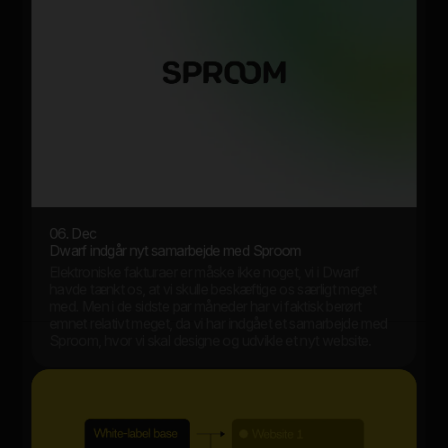
06. Dec
Dwarf indgår nyt samarbejde med Sproom
Elektroniske fakturaer er måske ikke noget, vi i Dwarf
havde tænkt os, at vi skulle beskæftige os særligt meget
med. Men i de sidste par måneder har vi faktisk berørt
emnet relativt meget, da vi har indgået et samarbejde med
Sproom, hvor vi skal designe og udvikle et nyt website.