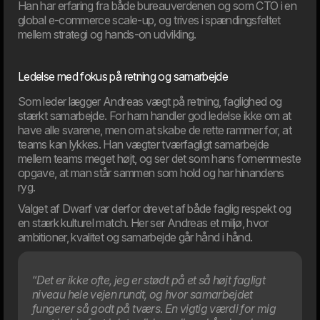
Han har erfaring fra både bureauverdenen og som CTO i en
Kunstig intelligens spiller en stadig større rolle i
global e-commerce scale-up, og trives i spændingsfeltet
virksomheder, men med de nye EU-regler følger også krav
til ansvarlig og transparent anvendelse. Den 2. august 2026
mellem strategi og hands-on udvikling.
træder hovedparten af AI Act i kraft, og mange
organisationer vil blive mødt af nye krav til deres brug af AI.
I denne artikel får du et overblik over, hvad reglerne betyder,
Ledelse med fokus på retning og samarbejde
og hvordan din virksomhed kan forberede sig.
Som leder lægger Andreas vægt på retning, faglighed og
stærkt samarbejde. For ham handler god ledelse ikke om at
03. Jun
have alle svarene, men om at skabe de rette rammer for, at
Ny EU-lov rammer webshops i 2026
teams kan lykkes. Han vægter tværfagligt samarbejde
Fra den 19. juni 2026 gælder nye EU-krav, som ændrer den
mellem teams meget højt, og ser det som hans fornemmeste
måde webshops skal håndtere forbrugeres fortrydelsesret
online. De nye EU-regler stiller krav om en synlig og
opgave, at man står sammen som hold og har hinandens
brugervenlig digital fortrydelsesfunktion, som gør det lige så
ryg.
nemt at træde ud af en aftale, som det er at indgå den.
Valget af Dwarf var derfor drevet af både faglig respekt og
en stærk kulturel match. Her ser Andreas et miljø, hvor
ambitioner, kvalitet og samarbejde går hånd i hånd.
“
Det er ikke ofte, jeg er stødt på et så højt fagligt
niveau hele vejen rundt, og hvor samarbejdet
fungerer så godt på tværs
.
En vigtig værdi for mig