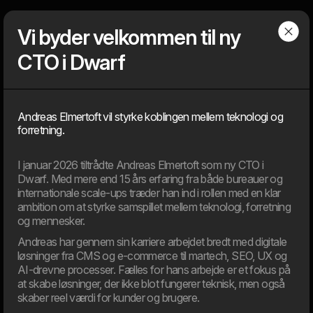
Dwarf
Menu
Vi byder velkommen til ny
CTO i Dwarf
Artikler
Andreas Elmertoft vil styrke koblingen mellem teknologi og
forretning.
Find vores seneste nyheder
Nyheder, viden, holdninger, værktøjer, tips & tricks, presseomtale –
I januar 2026 tiltrådte Andreas Elmertoft som ny CTO i
alt hvad der foregår/publiceres på og om bureauet, der ikke
handler om en konkret løsning for en kunde. Dem finder du under
Dwarf. Med mere end 15 års erfaring fra både bureauer og
cases.
internationale scale-ups træder han ind i rollen med en klar
ambition om at styrke samspillet mellem teknologi, forretning
og mennesker.
2026
Andreas har gennem sin karriere arbejdet bredt med digitale
løsninger fra CMS og e-commerce til martech, SEO, UX og
AI-drevne processer. Fælles for hans arbejde er et fokus på
11. Jun
at skabe løsninger, der ikke blot fungerer teknisk, men også
EU’s AI Act sætter nye rammer for brugen af kunstig
skaber reel værdi for kunder og brugere.
intelligens i digitale produkter