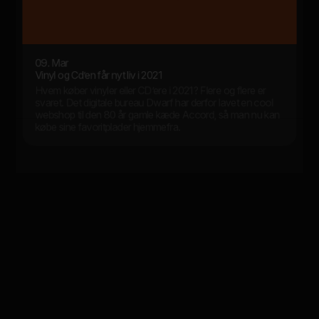
09. Mar
Vinyl og Cd’en får nyt liv i 2021
Hvem køber vinyler eller CD’ere i 2021? Flere og flere er
svaret. Det digitale bureau Dwarf har derfor lavet en cool
webshop til den 80 år gamle kæde Accord, så man nu kan
købe sine favoritplader hjemmefra.