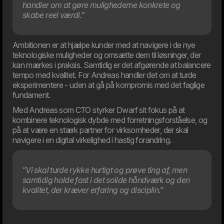
handler om at gøre mulighederne konkrete og
skabe reel værdi.
”
05. Feb
Ambitionen er at hjælpe kunder med at navigere i de nye
Meyers vælger Dwarf til stor digital transformation
teknologiske muligheder og omsætte dem til løsninger, der
Mad-virksomheden Meyers har sat gang i en omfattende
kan mærkes i praksis. Samtidig er det afgørende at balancere
revitalisering af både brand og digitalt fundament. Dwarf
tempo med kvalitet. For Andreas handler det om at turde
bliver strategisk partner på projektet.
eksperimentere - uden at gå på kompromis med det faglige
fundament.
Med Andreas som CTO styrker Dwarf sit fokus på at
kombinere teknologisk dybde med forretningsforståelse, og
på at være en stærk partner for virksomheder, der skal
navigere i en digital virkelighed i hastig forandring.
“
Vi skal turde rykke hurtigt og prøve ting af, men
samtidig holde fast i det solide håndværk og den
kvalitet, der kræver erfaring og disciplin.
”