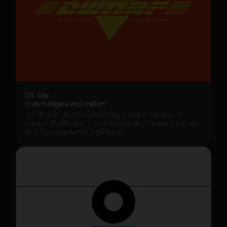
03. Sep
Er du hurtigere end chefen?
”Ja, det kan du denondelynemig tro jeg er”, tænker du
måske i dit stille sind, ”…hvis bare jeg fik chancen for at vise
det”. Den chance har vi på Dwarf.