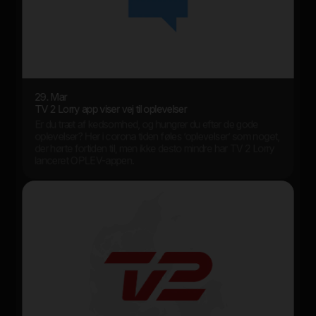
29. Mar
TV 2 Lorry app viser vej til oplevelser
Er du træt af kedsomhed, og hungrer du efter de gode
oplevelser? Her i corona tiden føles ’oplevelser’ som noget,
der hørte fortiden til, men ikke desto mindre har TV 2 Lorry
lanceret OPLEV-appen.