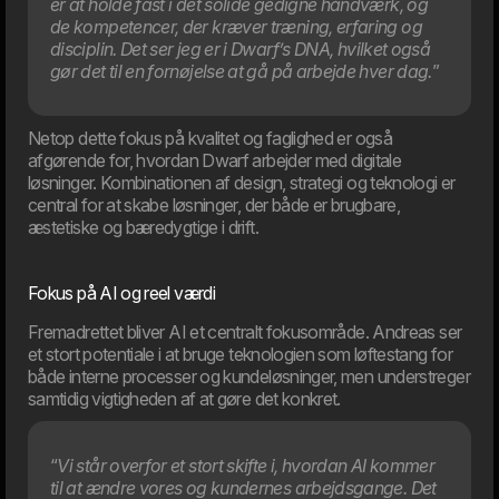
er at holde fast i det solide gedigne håndværk, og
de kompetencer, der kræver træning, erfaring og
disciplin.
Det ser jeg er i Dwarf’s DNA, hvilket også
gør det til en fornøjelse at gå på arbejde hver dag.
”
Netop dette fokus på kvalitet og faglighed er også
afgørende for, hvordan Dwarf arbejder med digitale
20. Mar
løsninger. Kombinationen af design, strategi og teknologi er
Vi byder velkommen til ny CTO i Dwarf
central for at skabe løsninger, der både er brugbare,
Andreas Elmertoft vil styrke koblingen mellem teknologi og
æstetiske og bæredygtige i drift.
forretning.
Fokus på AI og reel værdi
Fremadrettet bliver AI et centralt fokusområde. Andreas ser
et stort potentiale i at bruge teknologien som løftestang for
både interne processer og kundeløsninger, men understreger
samtidig vigtigheden af at gøre det konkret.
“
Vi står overfor et stort skifte i, hvordan AI kommer
til at ændre vores og kundernes arbejdsgange. Det