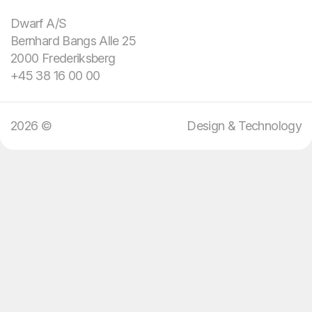
domain knowledge.
Dwarf A/S
Bernhard Bangs Alle 25
We bring design and
2000 Frederiksberg
technology.
+45 38 16 00 00
2026 ©
Design & Technology
13
:
17
EN
DA
Menu