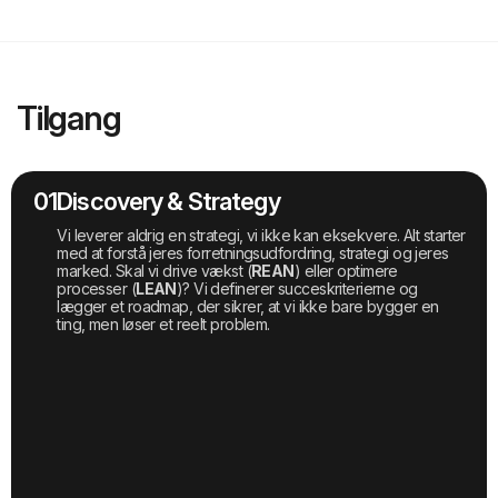
Tilgang
01
Discovery & Strategy
Vi leverer aldrig en strategi, vi ikke kan eksekvere. Alt starter
med at forstå jeres forretningsudfordring, strategi og jeres
marked. Skal vi drive vækst (
REAN
) eller optimere
processer (
LEAN
)? Vi definerer succeskriterierne og
lægger et roadmap, der sikrer, at vi ikke bare bygger en
ting, men løser et reelt problem.