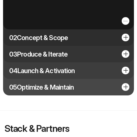
02
Concept & Scope
03
Produce & Iterate
04
Launch & Activation
05
Optimize & Maintain
Stack & Partners