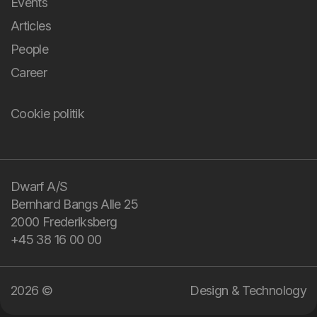
Events
Articles
People
Career
Cookie politik
You bring the
challenge and your
domain knowledge.
Dwarf A/S
Bernhard Bangs Alle 25
We bring design and
2000 Frederiksberg
technology.
+45 38 16 00 00
2026 ©
Design & Technology