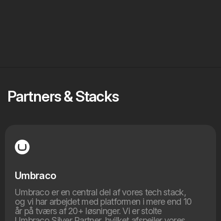
Digital 
MarTech
strategi
Partners & Stacks
Umbraco
Umbraco er en central del af vores tech stack,
og vi har arbejdet med platformen i mere end 10
år på tværs af 20+ løsninger. Vi er stolte
Umbraco Silver Partner, hvilket afspejler vores