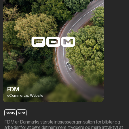
FDM
Meyers
eCommerce, Website
Website, e
Sanity
Nuxt
FDM er Danmarks største interesseorganisation for bilister og
arbejder for at gøre det nemmere, tryggere og mere attraktivt at