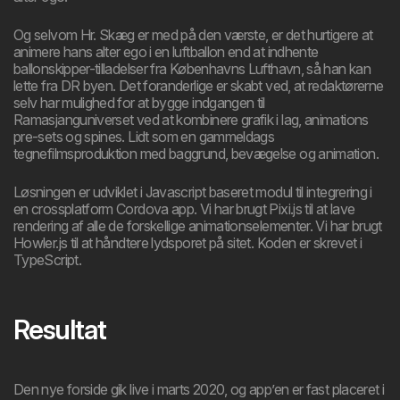
Og selvom Hr. Skæg er med på den værste, er det hurtigere at
animere hans alter ego i en luftballon end at indhente
ballonskipper-tilladelser fra Københavns Lufthavn, så han kan
lette fra DR byen. Det foranderlige er skabt ved, at redaktørerne
selv har mulighed for at bygge indgangen til
Ramasjanguniverset ved at kombinere grafik i lag, animations
pre-sets og spines. Lidt som en gammeldags
tegnefilmsproduktion med baggrund, bevægelse og animation.
Løsningen er udviklet i Javascript baseret modul til integrering i
en crossplatform Cordova app. Vi har brugt Pixi.js til at lave
rendering af alle de forskellige animationselementer. Vi har brugt
Howler.js til at håndtere lydsporet på sitet. Koden er skrevet i
TypeScript.
Resultat
Den nye forside gik live i marts 2020, og app’en er fast placeret i