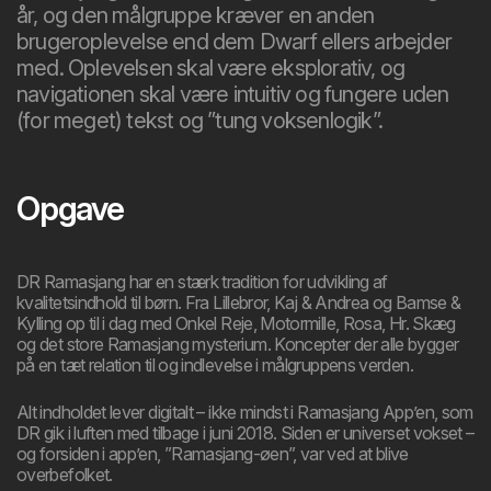
år, og den målgruppe kræver en anden
brugeroplevelse end dem Dwarf ellers arbejder
med. Oplevelsen skal være eksplorativ, og
navigationen skal være intuitiv og fungere uden
(for meget) tekst og ”tung voksenlogik”.
Opgave
DR Ramasjang har en stærk tradition for udvikling af
kvalitetsindhold til børn. Fra Lillebror, Kaj & Andrea og Bamse &
Kylling op til i dag med Onkel Reje, Motormille, Rosa, Hr. Skæg
og det store Ramasjang mysterium. Koncepter der alle bygger
på en tæt relation til og indlevelse i målgruppens verden.
Alt indholdet lever digitalt – ikke mindst i Ramasjang App’en, som
DR gik i luften med tilbage i juni 2018. Siden er universet vokset –
og forsiden i app’en, ”Ramasjang-øen”, var ved at blive
overbefolket.