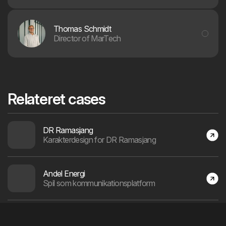
Thomas Schmidt
Director of MarTech
You bring the
challenge and your
Relateret cases
domain knowledge.
We bring design and
DR Ramasjang
Karakterdesign for DR Ramasjang
technology.
Andel Energi
Spil som kommunikationsplatform
Rosa's Nabolag