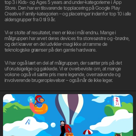
top 3 i Kids- og Ages 5 years and under-kategorierne i App
Store. Den har en tilsvarende topplacering på Google Play
Creative Family-kategorien – og placeringer indenfor top 10 i alle
aldersgrupper fra 0 til 9 år.
Vi er stolte af resultatet, men er ikke i mål endnu. Mange i
målgruppen har arvet deres devices fra storesøstre og -brødre,
og det kræver en del udvikler-magi ikke at ramme de
teknologiske grænser på den gamle hardware.
Vi har også lært en del af målgruppen, der sætter pris på det
uforudsigelige og gakkede. Vi er overbeviste om, at mange
voksne også vil sætte pris mere legende, overraskende og
involverende brugeroplevelser – også når de ikke leger.