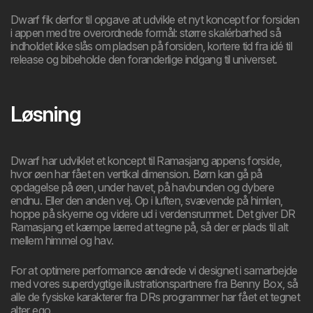
Dwarf fik derfor til opgave at udvikle et nyt koncept for forsiden
i appen med tre overordnede formål: større skalérbarhed så
indholdet ikke slås om pladsen på forsiden, kortere tid fra idé til
release og bibeholde den foranderlige indgang til universet.
Løsning
Dwarf har udviklet et koncept til Ramasjang appens forside,
hvor øen har fået en vertikal dimension. Børn kan gå på
opdagelse på øen, under havet, på havbunden og dybere
endnu. Eller den anden vej. Op i luften, svævende på himlen,
hoppe på skyerne og videre ud i verdensrummet. Det giver DR
Ramasjang et kæmpe lærred at tegne på, så der er plads til alt
mellem himmel og hav.
For at optimere performance ændrede vi designet i samarbejde
med vores superdygtige illustrationspartnere fra Benny Box, så
alle de fysiske karakterer fra DRs programmer har fået et tegnet
alter ego.