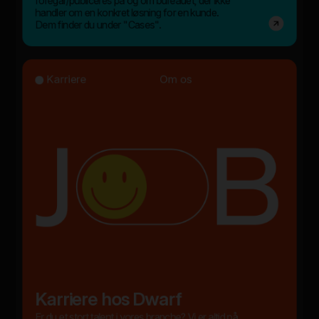
foregår/publiceres på og om bureauet, der ikke
handler om en konkret løsning for en kunde.
Dem finder du under "Cases".
Karriere
Om os
Karriere hos Dwarf
Er du et stort talent i vores branche? Vi er altid på