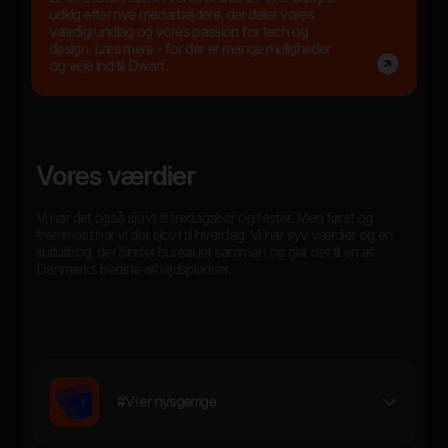
udkig efter nye medarbejdere, der deler vores
værdigrundlag og vores passion for tech og
design. Læs mere - for der er mange muligheder
og veje ind til Dwarf.
Vores værdier
Vi har det også sjovt til fredagsbar og fester. Men først og
fremmest har vi det sjovt til hverdag. Vi har syv værdier og en
kulturbog, der binder bureauet sammen og gør det til en af
Danmarks bedste arbejdspladser.
#Vi er nysgerrige