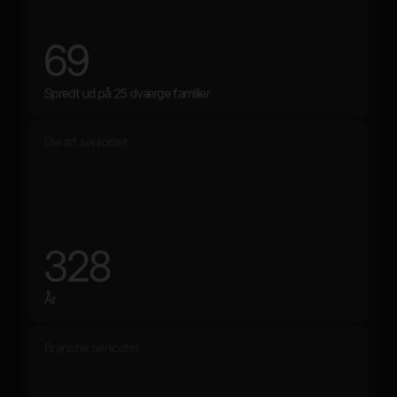
69
Spredt ud på 25 dværge familier
Dwarf senioritet
328
År
Branche senioritet