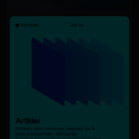
Nyheder
Om os
Artikler
Nyheder, viden, holdninger, værktøjer, tips &
tricks, presseomtale – alt hvad der