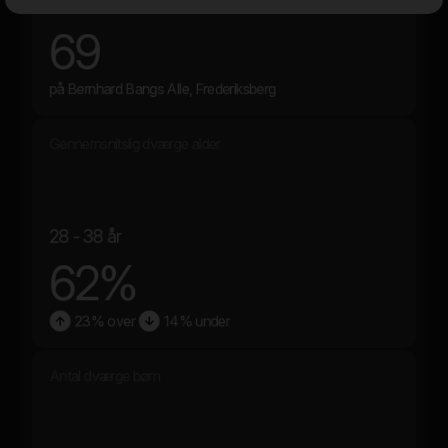
69
på Bernhard Bangs Alle, Frederiksberg
Gennemsnitslig dværge alder
28 - 38 år
62%
23% over
14% under
Antal dværge børn