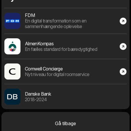
den vigtigste opgave at vælge det rigtige projekt.
FDM
En digital transformation som en
sammenhængende oplevelse
Dage "in business"
AlmenKompas
En fælles standard for bæredygtighed
Comwell Concierge
9716
Nyt niveau for digital roomservice
Dage siden 1. januar 2000
Danske Bank
2018-2024
Medarbejdere
Gå tilbage