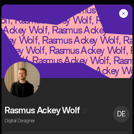
W
Dwarf
Menu
Om os
Dwarf er et uafhængigt, kreativt og tech-savvy digitalt bureau
med en rig historie og succesfulde kunder.
Vi er 60+ digitale ildsjæle med høje ambitioner på vores kunders
vegne. Alt bliver digitaliseret, og det er sjovt for vores kunder og
for os. Det giver mulighed for at skubbe alvorligt til status quo,
skabe stærke visuelle brugeroplevelser, nye digitale services og
effektivisere processer og forretningsgange. Dét er, hvad
digitalisering handler om for os. Det er, hvad vi brænder for. Og
det er, hvad vi bruger det meste af vores vågne tid på.
Rasmus Ackey Wolf
DE
Digital Designer