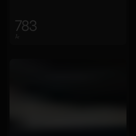
783
År