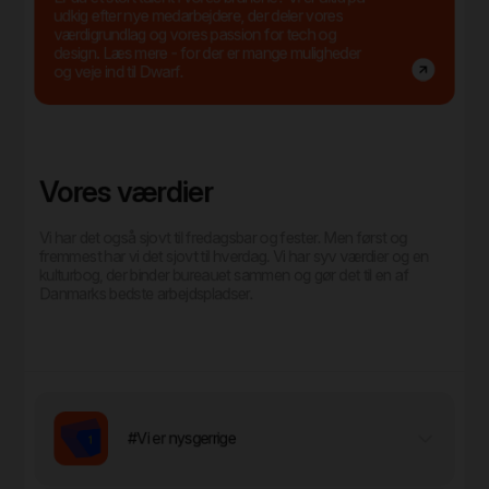
udkig efter nye medarbejdere, der deler vores
værdigrundlag og vores passion for tech og
design. Læs mere - for der er mange muligheder
og veje ind til Dwarf.
Vores værdier
Vi har det også sjovt til fredagsbar og fester. Men først og
fremmest har vi det sjovt til hverdag. Vi har syv værdier og en
kulturbog, der binder bureauet sammen og gør det til en af
Danmarks bedste arbejdspladser.
#Vi er nysgerrige