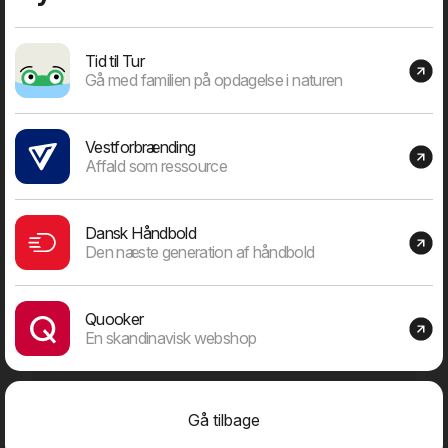
den vigtigste opgave at vælge det rigtige projekt.
Tid til Tur
Gå med familien på opdagelse i naturen
Dage "in business"
Vestforbrænding
Affald som ressource
Dansk Håndbold
9717
Den næste generation af håndbold
Dage siden 1. januar 2000
Quooker
En skandinavisk webshop
Medarbejdere
Gå tilbage