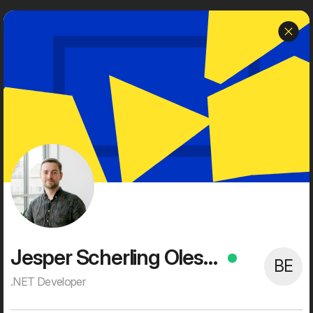
g
Dwarf
Menu
Om os
Dwarf er et uafhængigt, kreativt og tech-savvy digitalt bureau
med en rig historie og succesfulde kunder.
Vi er 60+ digitale ildsjæle med høje ambitioner på vores kunders
vegne. Alt bliver digitaliseret, og det er sjovt for vores kunder og
for os. Det giver mulighed for at skubbe alvorligt til status quo,
skabe stærke visuelle brugeroplevelser, nye digitale services og
effektivisere processer og forretningsgange. Dét er, hvad
digitalisering handler om for os. Det er, hvad vi brænder for. Og
det er, hvad vi bruger det meste af vores vågne tid på.
Jesper Scherling Olesen
BE
.NET Developer