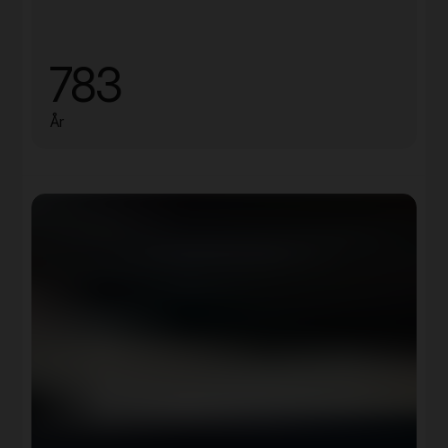
783
År