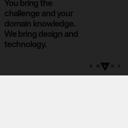
You bring the
challenge and your
domain knowledge.
We bring design and
technology.
14
:
22
EN
DA