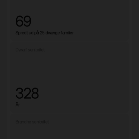
69
Spredt ud på 25 dværge familier
Dwarf senioritet
328
År
Branche senioritet