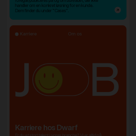
foregår/publiceres på og om bureauet, der ikke
handler om en konkret løsning for en kunde.
Dem finder du under "Cases".
Karriere
Om os
Karriere hos Dwarf
Er du et stort talent i vores branche? Vi er altid på