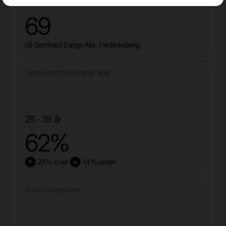
69
på Bernhard Bangs Alle, Frederiksberg
Gennemsnitslig dværge alder
28 - 38 år
62%
23% over
14% under
Antal dværge børn