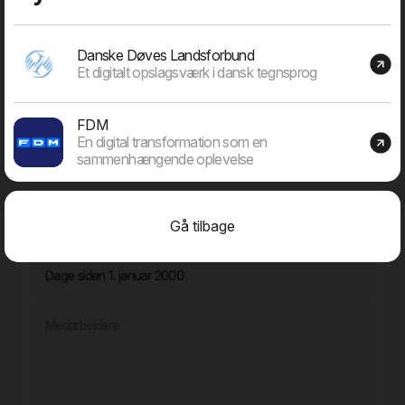
den vigtigste opgave at vælge det rigtige projekt.
Danske Døves Landsforbund
Et digitalt opslagsværk i dansk tegnsprog
Dage "in business"
FDM
En digital transformation som en
sammenhængende oplevelse
9718
Gå tilbage
Dage siden 1. januar 2000
Medarbejdere