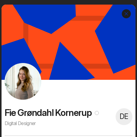
h
Dwarf
Menu
Om os
Dwarf er et uafhængigt, kreativt og tech-savvy digitalt bureau
med en rig historie og succesfulde kunder.
Vi er 60+ digitale ildsjæle med høje ambitioner på vores kunders
vegne. Alt bliver digitaliseret, og det er sjovt for vores kunder og
for os. Det giver mulighed for at skubbe alvorligt til status quo,
skabe stærke visuelle brugeroplevelser, nye digitale services og
effektivisere processer og forretningsgange. Dét er, hvad
digitalisering handler om for os. Det er, hvad vi brænder for. Og
det er, hvad vi bruger det meste af vores vågne tid på.
Fie Grøndahl Kornerup
DE
Digital Designer