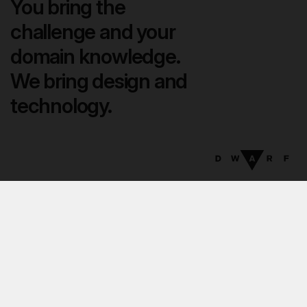
You bring the
challenge and your
domain knowledge.
We bring design and
technology.
07
:
33
EN
DA