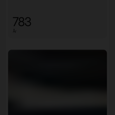
783
År