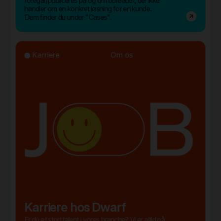
foregår/publiceres på og om bureauet, der ikke
handler om en konkret løsning for en kunde.
Dem finder du under "Cases".
Karriere
Om os
Karriere hos Dwarf
Er du et stort talent i vores branche? Vi er altid på