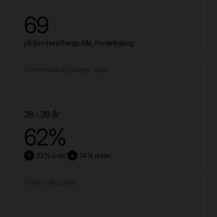
69
på Bernhard Bangs Alle, Frederiksberg
Gennemsnitslig dværge alder
28 - 38 år
62%
23% over
14% under
Antal dværge børn