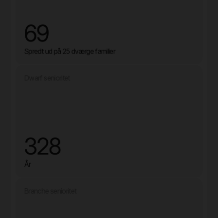
69
Spredt ud på 25 dværge familier
Dwarf senioritet
328
År
Branche senioritet