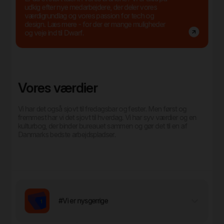
udkig efter nye medarbejdere, der deler vores
værdigrundlag og vores passion for tech og
design. Læs mere - for der er mange muligheder
og veje ind til Dwarf.
Vores værdier
Vi har det også sjovt til fredagsbar og fester. Men først og
fremmest har vi det sjovt til hverdag. Vi har syv værdier og en
kulturbog, der binder bureauet sammen og gør det til en af
Danmarks bedste arbejdspladser.
#Vi er nysgerrige