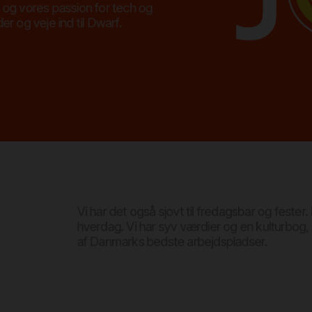
og vores passion for tech og
r og veje ind til Dwarf.
Vi har det også sjovt til fredagsbar og fester.
hverdag. Vi har syv værdier og en kulturbog,
af Danmarks bedste arbejdspladser.