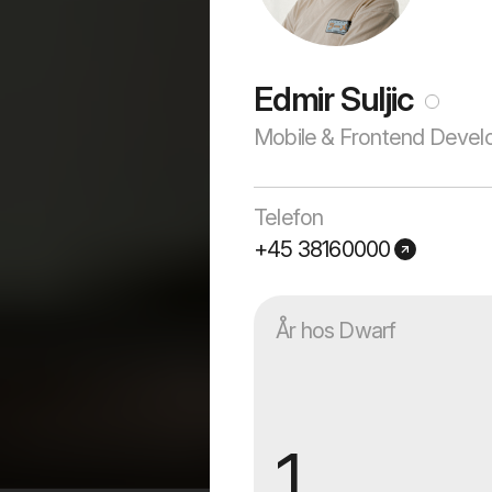
Edmir Suljic
Mobile & Frontend Devel
Telefon
+45 38160000
År hos Dwarf
1