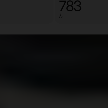
783
År