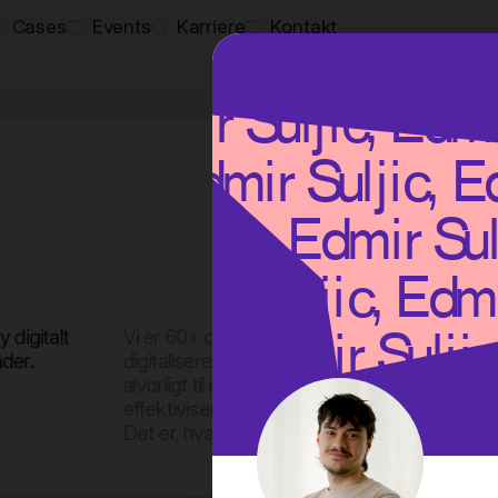
c
Cases
Events
Karriere
Kontakt
 digitalt
Vi er 60+ digitale ildsjæle med høje ambition
der.
digitaliseret, og det er sjovt for vores kunde
alvorligt til status quo, skabe stærke visuelle
effektivisere processer og forretningsgange. 
Det er, hvad vi brænder for. Og det er, hvad 