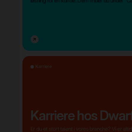
løsning for en kunde. Dem finder du under "C
Karriere
Karriere hos Dwar
Er du et stort talent i vores branche? Vi er alti