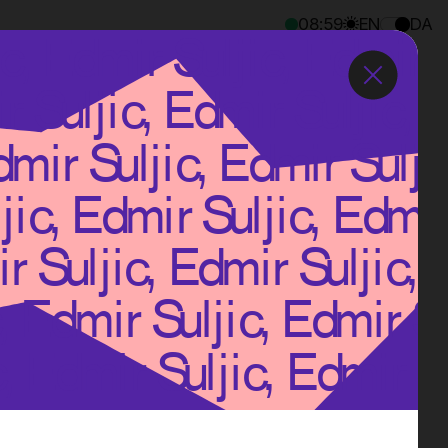
08
:
59
EN
DA
er på vores kunders vegne. Alt bliver
r og for os. Det giver mulighed for at skubbe
 brugeroplevelser, nye digitale services og
Dét er, hvad digitalisering handler om for os.
vi bruger det meste af vores vågne tid på.