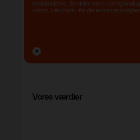
medarbejdere, der deler vores værdigrundlag 
design. Læs mere - for der er mange mulighede
Vores værdier