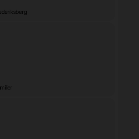
rederiksberg
milier