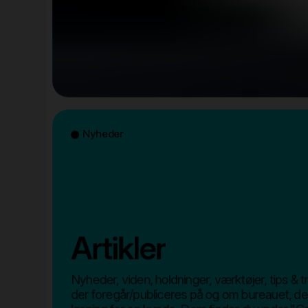
Nyheder
Artikler
Nyheder, viden, holdninger, værktøjer, tips & t
der foregår/publiceres på og om bureauet, de