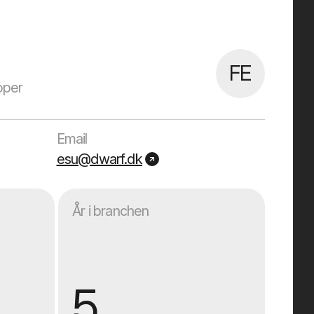
FE
oper
Email
esu@dwarf.dk
År i branchen
5