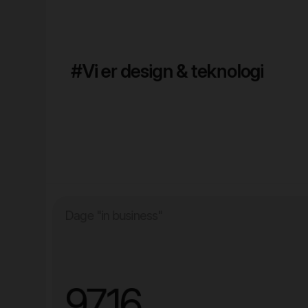
#Vi er design & teknologi
Dage "in business"
9716