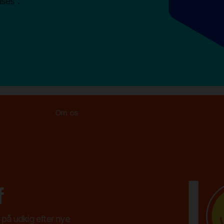
ases".
Om os
f
d på udkig efter nye