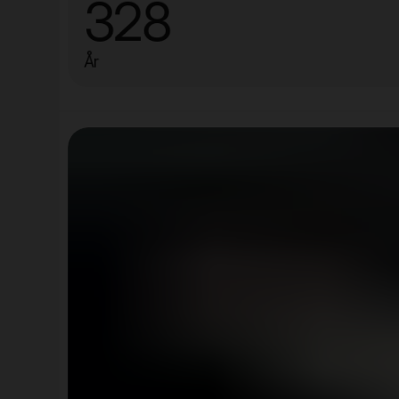
328
År