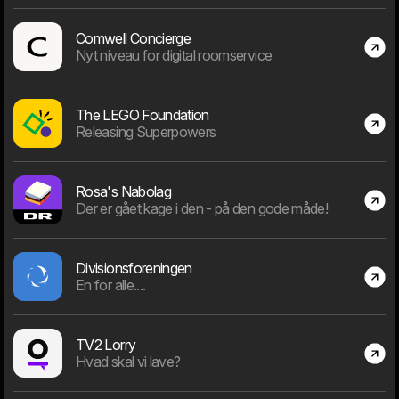
69
Comwell Concierge
Nyt niveau for digital roomservice
på Bernhard Bangs Alle, Frederiksberg
The LEGO Foundation
Gennemsnitslig dværge alder
Releasing Superpowers
Rosa's Nabolag
Der er gået kage i den - på den gode måde!
28 - 38 år
62%
Divisionsforeningen
En for alle....
23% over
14% under
Antal dværge børn
TV2 Lorry
Hvad skal vi lave?