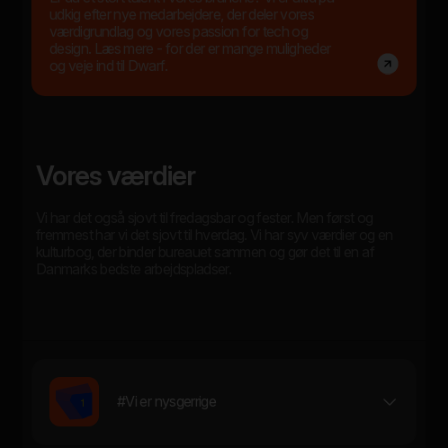
udkig efter nye medarbejdere, der deler vores
værdigrundlag og vores passion for tech og
design. Læs mere - for der er mange muligheder
og veje ind til Dwarf.
Vores værdier
Vi har det også sjovt til fredagsbar og fester. Men først og
fremmest har vi det sjovt til hverdag. Vi har syv værdier og en
kulturbog, der binder bureauet sammen og gør det til en af
Danmarks bedste arbejdspladser.
#Vi er nysgerrige