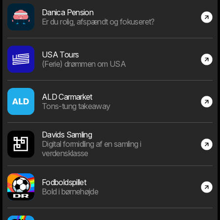
Danica Pension
Er du rolig, afspændt og fokuseret?
69
Spredt ud på 25 dværge familier
USA Tours
(Ferie) drømmen om USA
Dwarf senioritet
ALD Carmarket
Tons-tung takeaway
Davids Samling
328
Digital formidling af en samling i
verdensklasse
År
Fodboldspillet
Bold i børnehøjde
Branche senioritet