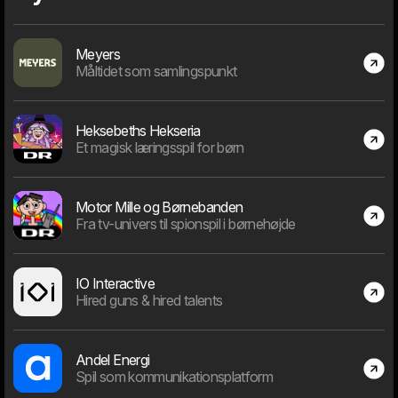
den vigtigste opgave at vælge det rigtige projekt.
Meyers
Måltidet som samlingspunkt
Dage "in business"
Heksebeths Hekseria
Et magisk læringsspil for børn
Motor Mille og Børnebanden
9718
Fra tv-univers til spionspil i børnehøjde
Dage siden 1. januar 2000
IO Interactive
Hired guns & hired talents
Medarbejdere
Andel Energi
Spil som kommunikationsplatform