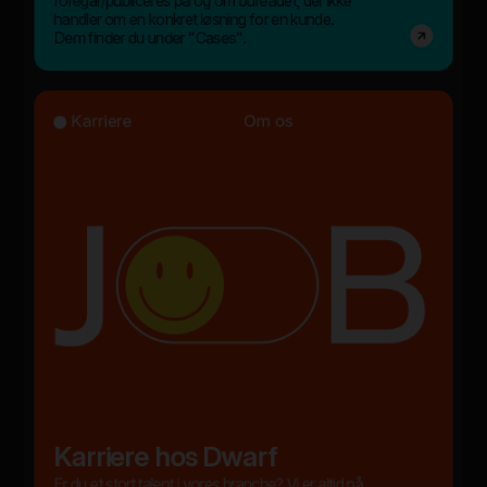
foregår/publiceres på og om bureauet, der ikke
handler om en konkret løsning for en kunde.
Dem finder du under "Cases".
Karriere
Om os
Karriere hos Dwarf
Er du et stort talent i vores branche? Vi er altid på