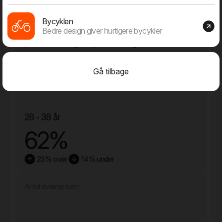
69
Bycyklen
Bedre design giver hurtigere bycykler
på Bernhard Bangs Alle, Frederiksberg
Gå tilbage
Gennemsnitslig dværge alder
28 - 38 år
62%
23% over
14% under
Antal dværge børn