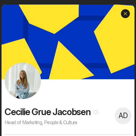
b
Dwarf
Menu
Om os
Dwarf er et uafhængigt, kreativt og tech-savvy digitalt bureau
med en rig historie og succesfulde kunder.
Vi er 60+ digitale ildsjæle med høje ambitioner på vores kunders
vegne. Alt bliver digitaliseret, og det er sjovt for vores kunder og
for os. Det giver mulighed for at skubbe alvorligt til status quo,
skabe stærke visuelle brugeroplevelser, nye digitale services og
effektivisere processer og forretningsgange. Dét er, hvad
digitalisering handler om for os. Det er, hvad vi brænder for. Og
det er, hvad vi bruger det meste af vores vågne tid på.
Cecilie Grue Jacobsen
AD
Head of Marketing, People & Culture