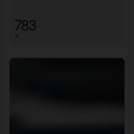
783
År