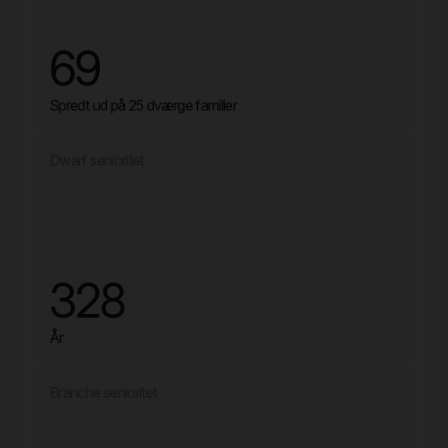
69
Spredt ud på 25 dværge familier
Dwarf senioritet
328
År
Branche senioritet