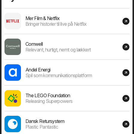
den vigtigste opgave at vælge det rigtige projekt.
Mer Film & Netflix
Bringer historier til live på Netflix
Dage "in business"
Comwell
Relevant, hurtigt, nemt og lækkert
Andel Energi
9715
Spil som kommunikationsplatform
Dage siden 1. januar 2000
The LEGO Foundation
Releasing Superpowers
Medarbejdere
Dansk Retursystem
Plastic Pantastic