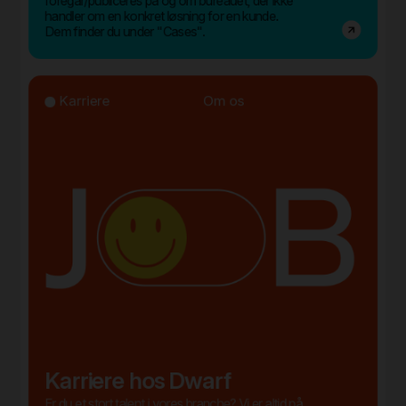
foregår/publiceres på og om bureauet, der ikke
handler om en konkret løsning for en kunde.
Dem finder du under "Cases".
Karriere
Om os
Karriere hos Dwarf
Er du et stort talent i vores branche? Vi er altid på