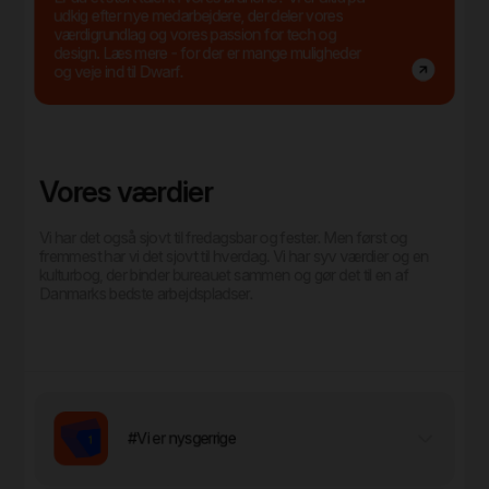
udkig efter nye medarbejdere, der deler vores
værdigrundlag og vores passion for tech og
design. Læs mere - for der er mange muligheder
og veje ind til Dwarf.
Vores værdier
Vi har det også sjovt til fredagsbar og fester. Men først og
fremmest har vi det sjovt til hverdag. Vi har syv værdier og en
kulturbog, der binder bureauet sammen og gør det til en af
Danmarks bedste arbejdspladser.
#Vi er nysgerrige