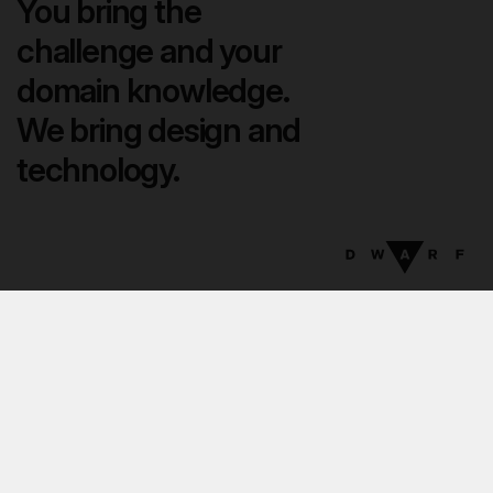
You bring the
challenge and your
domain knowledge.
We bring design and
technology.
08
:
07
EN
DA