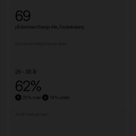
69
på Bernhard Bangs Alle, Frederiksberg
Gennemsnitslig dværge alder
28 - 38 år
62%
23% over
14% under
Antal dværge børn