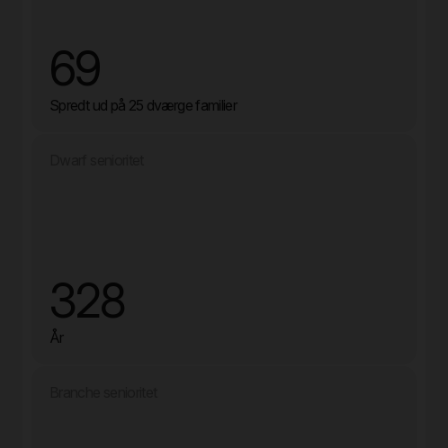
69
Spredt ud på 25 dværge familier
Dwarf senioritet
328
År
Branche senioritet