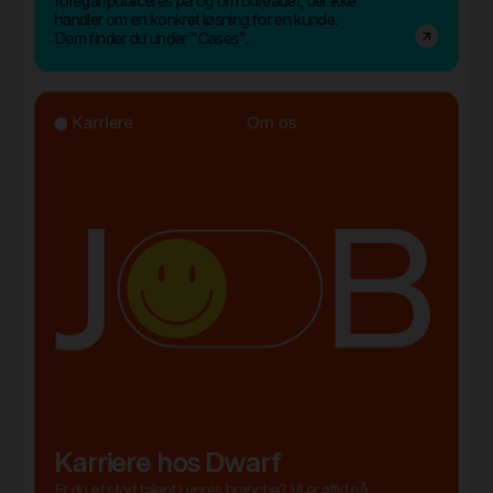
foregår/publiceres på og om bureauet, der ikke
handler om en konkret løsning for en kunde.
Dem finder du under "Cases".
Karriere
Om os
Karriere hos Dwarf
Er du et stort talent i vores branche? Vi er altid på