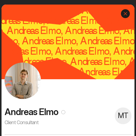
m
Dwarf
Menu
Om os
Dwarf er et uafhængigt, kreativt og tech-savvy digitalt bureau
med en rig historie og succesfulde kunder.
Vi er 60+ digitale ildsjæle med høje ambitioner på vores kunders
vegne. Alt bliver digitaliseret, og det er sjovt for vores kunder og
for os. Det giver mulighed for at skubbe alvorligt til status quo,
skabe stærke visuelle brugeroplevelser, nye digitale services og
effektivisere processer og forretningsgange. Dét er, hvad
digitalisering handler om for os. Det er, hvad vi brænder for. Og
det er, hvad vi bruger det meste af vores vågne tid på.
Andreas Elmo
MT
Client Consultant