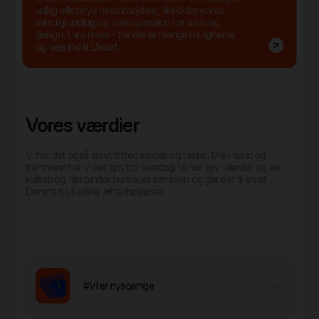
udkig efter nye medarbejdere, der deler vores
værdigrundlag og vores passion for tech og
design. Læs mere - for der er mange muligheder
og veje ind til Dwarf.
Vores værdier
Vi har det også sjovt til fredagsbar og fester. Men først og
fremmest har vi det sjovt til hverdag. Vi har syv værdier og en
kulturbog, der binder bureauet sammen og gør det til en af
Danmarks bedste arbejdspladser.
#Vi er nysgerrige