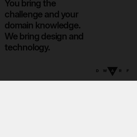
You bring the
challenge and your
domain knowledge.
We bring design and
technology.
07
:
46
EN
DA