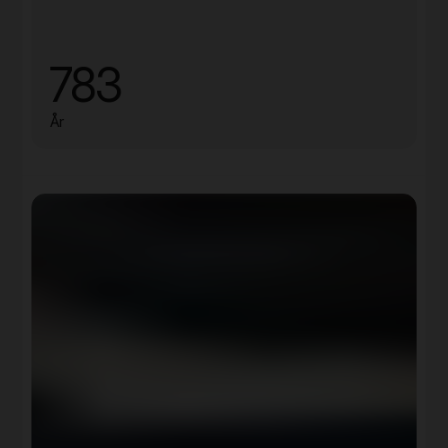
783
År