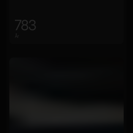
783
År