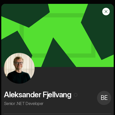
g
Dwarf
Menu
Om os
Dwarf er et uafhængigt, kreativt og tech-savvy digitalt bureau
med en rig historie og succesfulde kunder.
Vi er 60+ digitale ildsjæle med høje ambitioner på vores kunders
vegne. Alt bliver digitaliseret, og det er sjovt for vores kunder og
for os. Det giver mulighed for at skubbe alvorligt til status quo,
skabe stærke visuelle brugeroplevelser, nye digitale services og
effektivisere processer og forretningsgange. Dét er, hvad
digitalisering handler om for os. Det er, hvad vi brænder for. Og
det er, hvad vi bruger det meste af vores vågne tid på.
Aleksander Fjellvang
BE
Senior .NET Developer