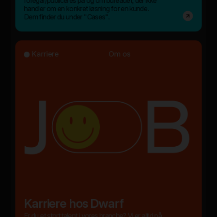
foregår/publiceres på og om bureauet, der ikke
handler om en konkret løsning for en kunde.
Dem finder du under "Cases".
Karriere
Om os
Karriere hos Dwarf
Er du et stort talent i vores branche? Vi er altid på