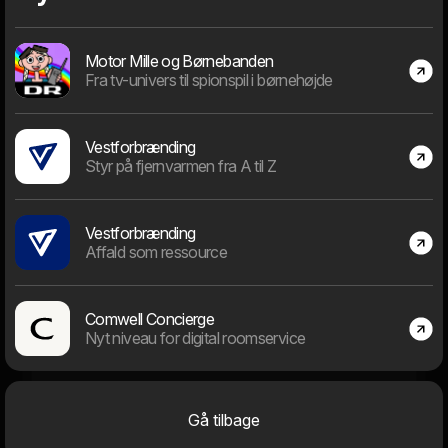
den vigtigste opgave at vælge det rigtige projekt.
Motor Mille og Børnebanden
Fra tv-univers til spionspil i børnehøjde
Dage "in business"
Vestforbrænding
Styr på fjernvarmen fra A til Z
Vestforbrænding
9716
Affald som ressource
Dage siden 1. januar 2000
Comwell Concierge
Nyt niveau for digital roomservice
Medarbejdere
Gå tilbage