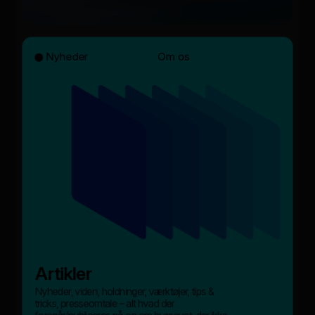
Nyheder
Om os
Artikler
Nyheder, viden, holdninger, værktøjer, tips &
tricks, presseomtale – alt hvad der