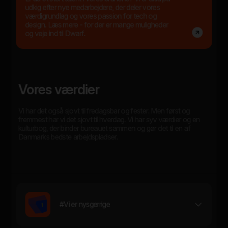
udkig efter nye medarbejdere, der deler vores
værdigrundlag og vores passion for tech og
design. Læs mere - for der er mange muligheder
og veje ind til Dwarf.
Vores værdier
Vi har det også sjovt til fredagsbar og fester. Men først og
fremmest har vi det sjovt til hverdag. Vi har syv værdier og en
kulturbog, der binder bureauet sammen og gør det til en af
Danmarks bedste arbejdspladser.
#Vi er nysgerrige