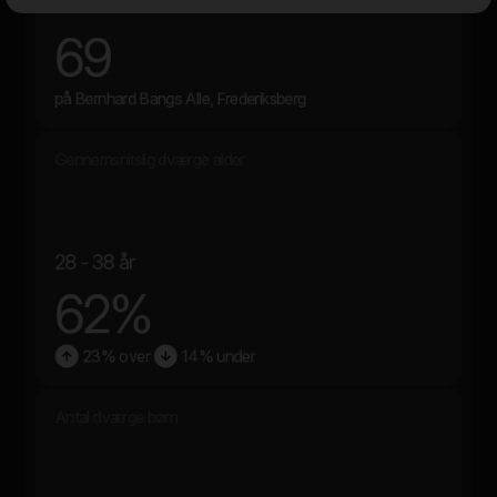
69
på Bernhard Bangs Alle, Frederiksberg
Gennemsnitslig dværge alder
28 - 38 år
62%
23% over
14% under
Antal dværge børn