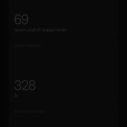
69
Spredt ud på 25 dværge familier
Dwarf senioritet
328
År
Branche senioritet