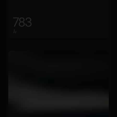
783
År