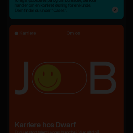
foregår/publiceres på og om bureauet, der ikke
handler om en konkret løsning for en kunde.
Dem finder du under "Cases".
Karriere
Om os
Karriere hos Dwarf
Er du et stort talent i vores branche? Vi er altid på