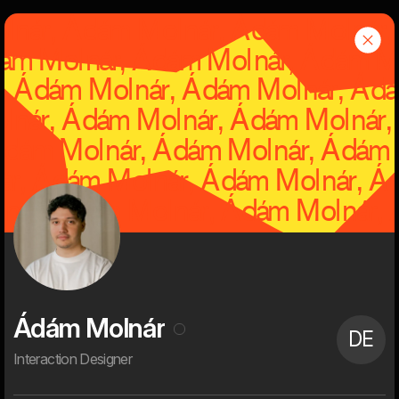
m
Dwarf
Menu
Om os
Dwarf er et uafhængigt, kreativt og tech-savvy digitalt bureau
med en rig historie og succesfulde kunder.
Vi er 60+ digitale ildsjæle med høje ambitioner på vores kunders
vegne. Alt bliver digitaliseret, og det er sjovt for vores kunder og
for os. Det giver mulighed for at skubbe alvorligt til status quo,
skabe stærke visuelle brugeroplevelser, nye digitale services og
effektivisere processer og forretningsgange. Dét er, hvad
digitalisering handler om for os. Det er, hvad vi brænder for. Og
det er, hvad vi bruger det meste af vores vågne tid på.
Ádám Molnár
DE
Interaction Designer