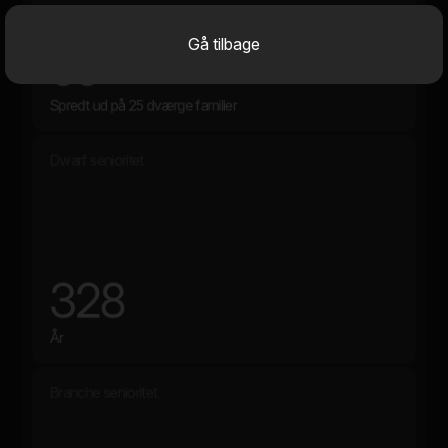
Gå tilbage
69
Spredt ud på 25 dværge familier
Dwarf senioritet
328
År
Branche senioritet