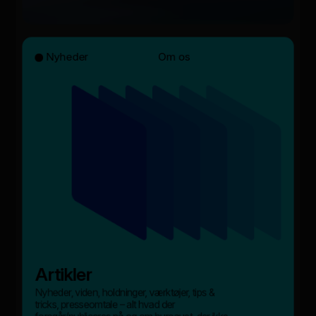
Nyheder
Om os
Artikler
Nyheder, viden, holdninger, værktøjer, tips &
tricks, presseomtale – alt hvad der