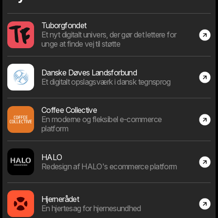
den vigtigste opgave at vælge det rigtige projekt.
Tuborgfondet
Et nyt digitalt univers, der gør det lettere for
unge at finde vej til støtte
Dage "in business"
Danske Døves Landsforbund
Et digitalt opslagsværk i dansk tegnsprog
Coffee Collective
En moderne og fleksibel e-commerce
9717
platform
Dage siden 1. januar 2000
HALO
Redesign af HALO's ecommerce platform
Medarbejdere
Hjernerådet
En hjertesag for hjernesundhed