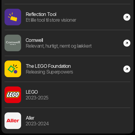
69
Reflection Tool
Et lille tool til store visioner
på Bernhard Bangs Alle, Frederiksberg
Comwell
Gennemsnitslig dværge alder
Relevant, hurtigt, nemt og lækkert
The LEGO Foundation
28 - 38 år
Releasing Superpowers
62%
LEGO
23% over
14% under
2023-2025
Antal dværge børn
Aller
2023-2024