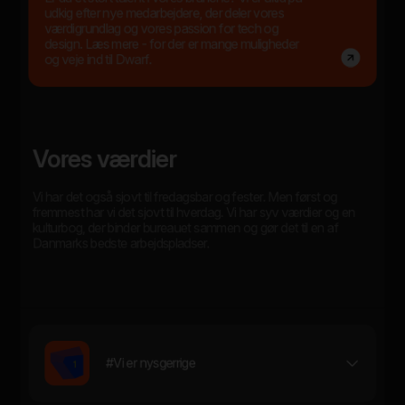
udkig efter nye medarbejdere, der deler vores
værdigrundlag og vores passion for tech og
design. Læs mere - for der er mange muligheder
og veje ind til Dwarf.
Vores værdier
Vi har det også sjovt til fredagsbar og fester. Men først og
fremmest har vi det sjovt til hverdag. Vi har syv værdier og en
kulturbog, der binder bureauet sammen og gør det til en af
Danmarks bedste arbejdspladser.
#Vi er nysgerrige